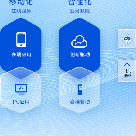
在线
咨询
回到
顶部
服务
支持
联系
我们
在线
预约