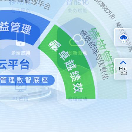
在线
咨询
回到
顶部
服务
支持
联系
我们
在线
预约